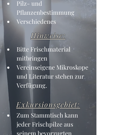
Pilz- und 
Pflanzenbestimmung
Verschiedenes
Hinweise:
Bitte Frischmaterial 
mitbringen
Vereinseigene Mikroskope 
und Literatur stehen zur 
Verfügung.
Exkursionsgebiet:
Zum Stammtisch kann 
jeder Frischpilze aus 
seinem bevorzugten 