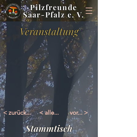
Pilzfreunde
Saar-Pfalz e. V.
Veranstaltung
< zurück...
< alle...
vor... >
Stammtisch