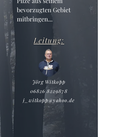
Pilze aus seinem 
bevorzugten Gebiet 
mitbringen...
Leitung:
Jörg Witkopp
06826 8229878
j_witkopp@yahoo.de