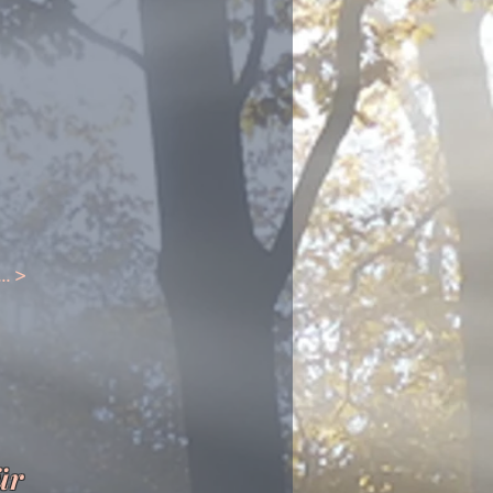
.. >
ür