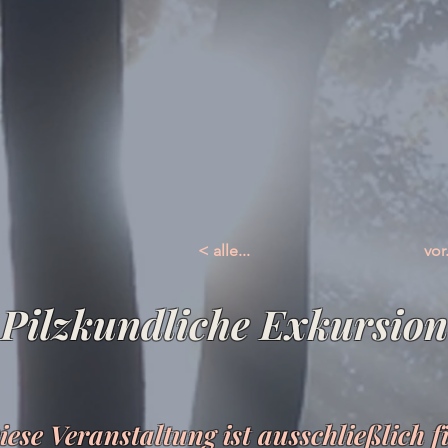
< alle...
vor.
Pilzkundliche Exkursion
iese Veranstaltung ist ausschließlich f