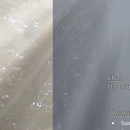
Ort:
Hauptst
Them
Sam