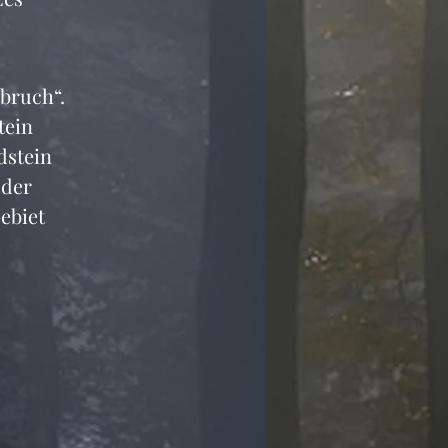
bruch“. 
ein 
dstein 
der 
ebiet 