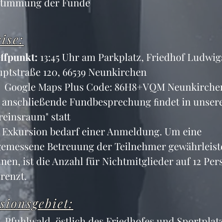
stimmung der Funde
ise:
ffpunkt:
 13:45 Uhr am Parkplatz, Friedhof Ludwigs
ptstraße 120, 66539 Neunkirchen
Google Maps Plus Code: 86H8+VQM Neunkirche
 anschließende Fundbesprechung ﬁndet in unser
reinsraum" statt
 Exkursion bedarf einer Anmeldung. Um eine 
emessene Betreuung der Teilnehmer gewährleist
nen, ist die Anzahl für Nichtmitglieder auf 12 Per
renzt.
sionsgebiet:
. Pfuhlwald, östlich des Friedhofes und Sportplat