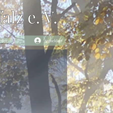
alz e. V.
eder
Anmelden