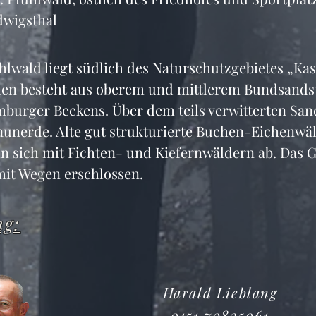
wigsthal
hlwald liegt südlich des Naturschutzgebietes „Kas
en besteht aus oberem und mittlerem Bundsandst
burger Beckens. Über dem teils verwitterten San
raunerde. Alte gut strukturierte Buchen-Eichenwäl
n sich mit Fichten- und Kiefernwäldern ab. Das G
 mit Wegen erschlossen.
ng:
Harald Lieblang
0151 70835061