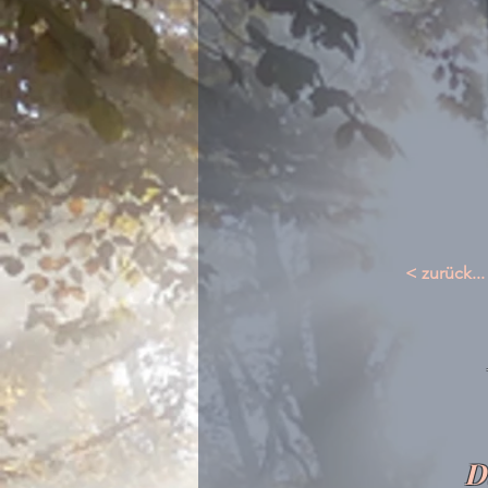
< zurück...
D