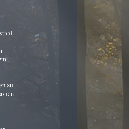
thal, 
n
em 
en zu 
sonen 
zes 