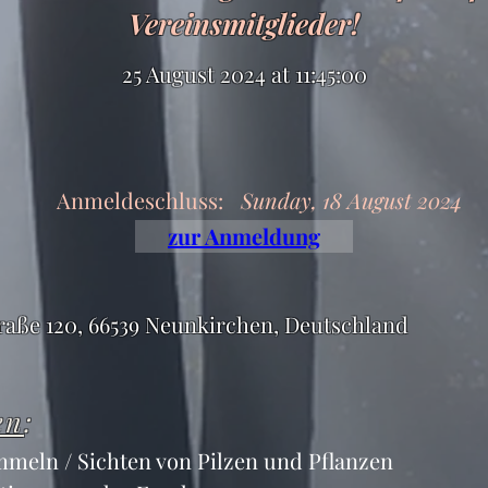
Vereinsmitglieder!
25 August 2024 at 11:45:00
Anmeldeschluss:
Sunday, 18 August 2024
zur Anmeldung
raße 120, 66539 Neunkirchen, Deutschland
en
:
meln / Sichten von Pilzen und Pflanzen