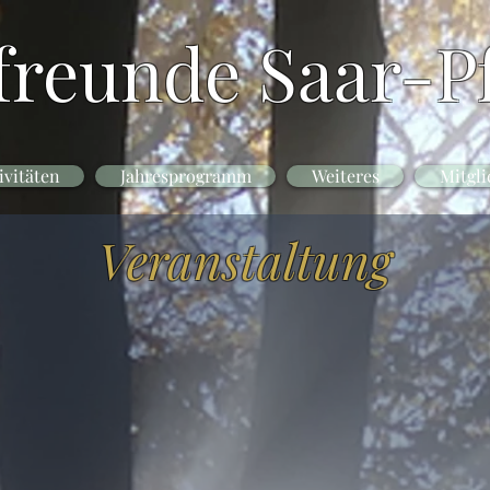
freunde Saar-Pf
ivitäten
Jahresprogramm
Weiteres
Mitgli
Veranstaltung