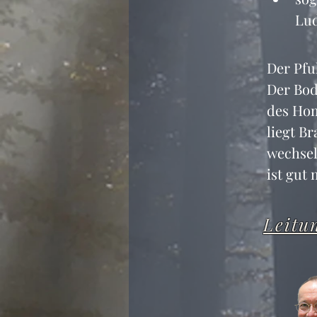
Lud
Der Pfu
Der Bod
des Hom
liegt B
wechsel
ist gut
Leitu