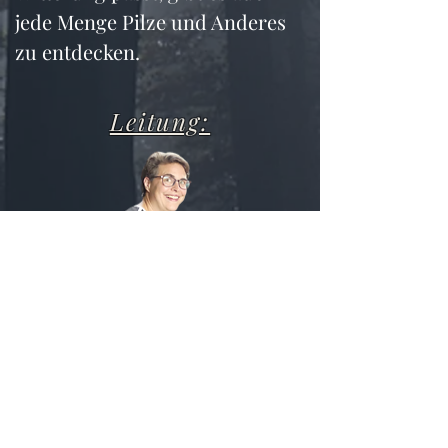
jede Menge Pilze und Anderes 
zu entdecken.
Leitung:
Jovka Pauwels
Janjovka@hotmail.com
Anmeldeschluss:
Friday, 18 August 2023
zur Anmeldung