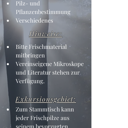
Pilz- und 
Pflanzenbestimmung
Verschiedenes
Hinweise:
Bitte Frischmaterial 
mitbringen
Vereinseigene Mikroskope 
und Literatur stehen zur 
Verfügung.
Exkursionsgebiet:
Zum Stammtisch kann 
jeder Frischpilze aus 
seinem bevorzugten 