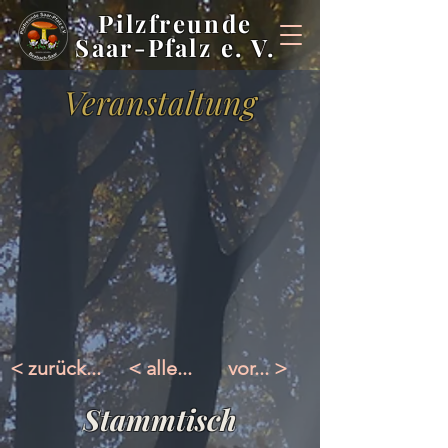
Pilzfreunde
Saar-Pfalz e. V.
Veranstaltung
< zurück...
< alle...
vor... >
Stammtisch