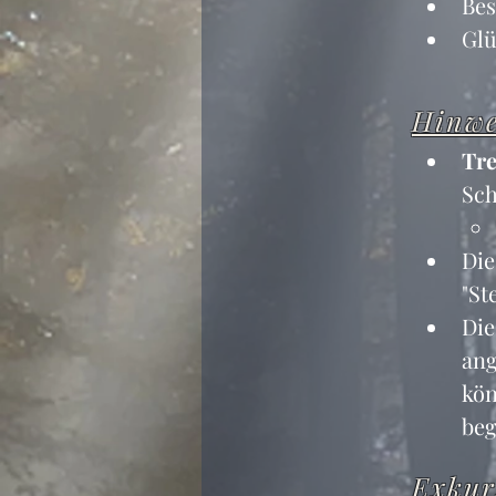
Be
Glü
Hinwe
Tre
Sch
Die
"St
Die
ang
kön
beg
Exkur