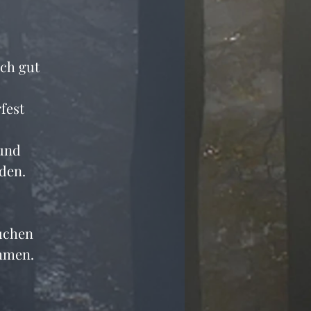
ch gut 
fest 
und 
den. 
uchen 
ommen.