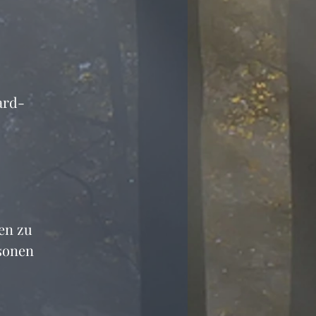
ard-
en zu 
sonen 