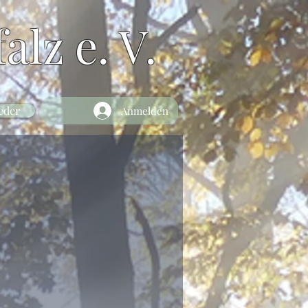
alz e. V.
eder
Anmelden