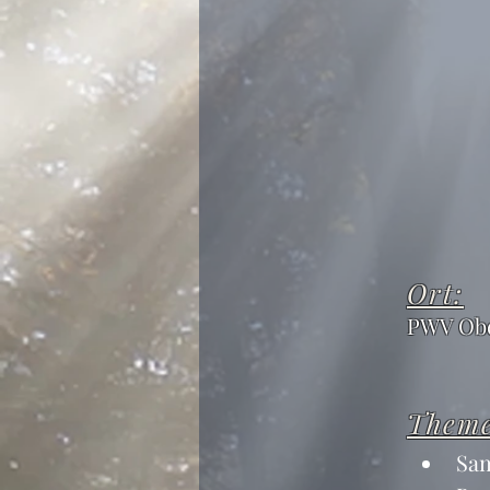
Ort:
PWV Obe
Them
Sam