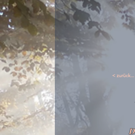
< zurück...
D