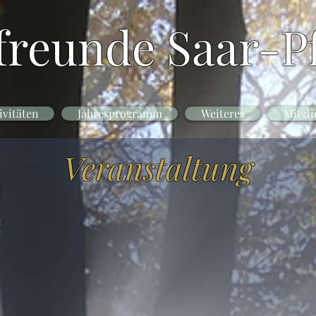
freunde Saar-Pf
ivitäten
Jahresprogramm
Weiteres
Mitgli
Veranstaltung