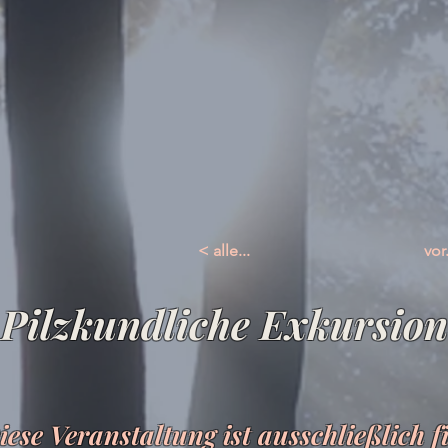
< alle...
vor.
Pilzkundliche Exkursion
iese Veranstaltung ist ausschließlich f