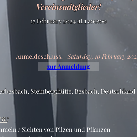
Vereinsmitglieder!
17 February 2024 at 13:00:00
Anmeldeschluss:
Saturday, 10 February 202
zur Anmeldung
rbexbach, Steinberghütte, Bexbach, Deutschland
en
:
meln / Sichten von Pilzen und Pflanzen