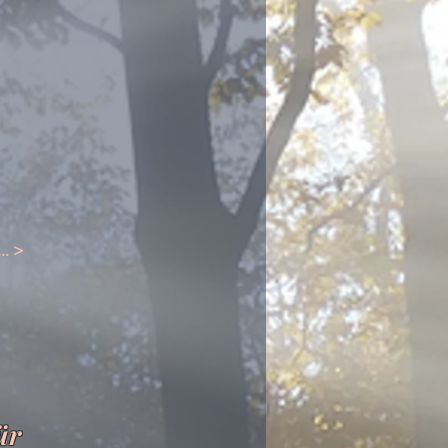
.. >
ür