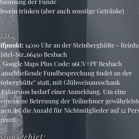
stimmung der Funde
hwein trinken (aber auch sonstige Getränke)
ise:
ffpunkt:
 14:00 Uhr an der Steinberghütte - Reinh
istel-Str.,66450 Bexbach
Google Maps Plus Code: 96CV+PF Bexbach
 anschließende Fundbesprechung ﬁndet an der 
einberghütte" statt, mit Glühweinausschank
 Exkursion bedarf einer Anmeldung. Um eine 
emessene Betreuung der Teilnehmer gewährleist
nen, ist die Anzahl für Nichtmitglieder auf 12 Per
renzt.
sionsgebiet: