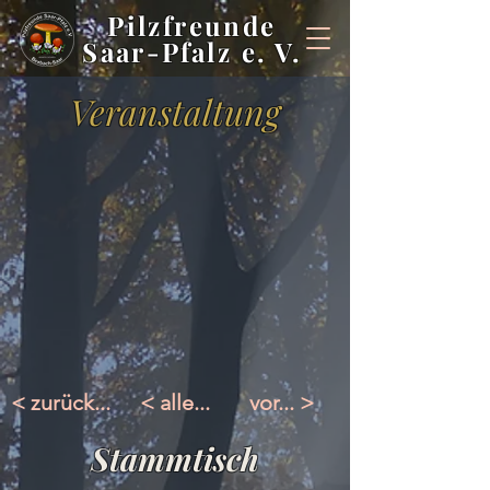
Pilzfreunde
Saar-Pfalz e. V.
Veranstaltung
< zurück...
< alle...
vor... >
Stammtisch