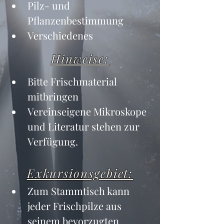
Pilz- und 
Pflanzenbestimmung
Verschiedenes
Hinweise:
Bitte Frischmaterial 
mitbringen
Vereinseigene Mikroskope 
und Literatur stehen zur 
Verfügung.
Exkursionsgebiet:
Zum Stammtisch kann 
jeder Frischpilze aus 
seinem bevorzugten 