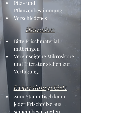
Pilz- und 
Pflanzenbestimmung
Verschiedenes
Hinweise:
Bitte Frischmaterial 
mitbringen
Vereinseigene Mikroskope 
und Literatur stehen zur 
Verfügung.
Exkursionsgebiet:
Zum Stammtisch kann 
jeder Frischpilze aus 
seinem bevorzugten 