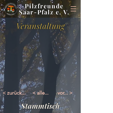
Pilzfreunde
Saar-Pfalz e. V.
Veranstaltung
< zurück...
< alle...
vor... >
Stammtisch