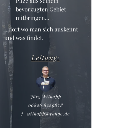
Pilze aus seinem 
bevorzugten Gebiet 
mitbringen...
...dort wo man sich auskennt 
und was findet.
Leitung:
Jörg Witkopp
06826 8229878
j_witkopp@yahoo.de