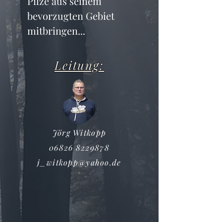
Pilze aus seinem 
bevorzugten Gebiet 
mitbringen...
Leitung:
Jörg Witkopp
06826 8229878
j_witkopp@yahoo.de