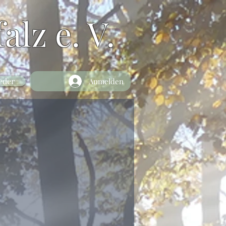
alz e. V.
eder
Anmelden