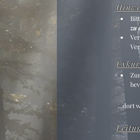
Hinwe
Bit
zu 
Ver
Ver
Exkur
Zum
bev
...dort
Leitu