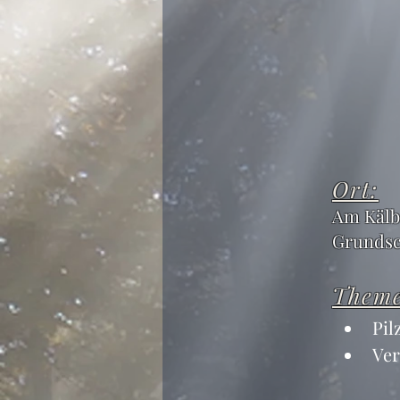
Ort:
Am Kälb
Grundsc
Them
Pil
Ver