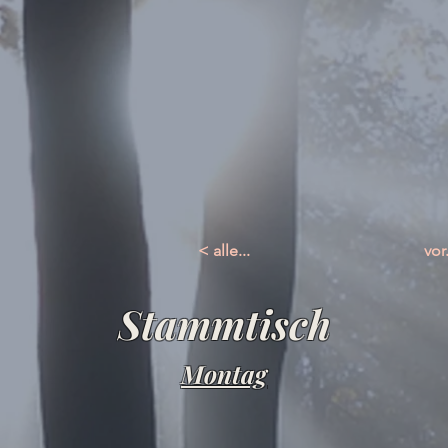
< alle...
vor.
Stammtisch
Montag