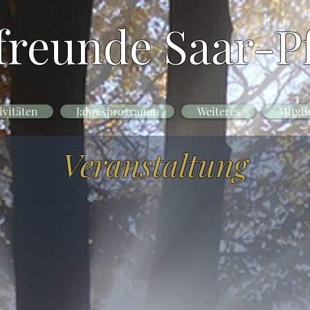
freunde Saar-Pf
ivitäten
Jahresprogramm
Weiteres
Mitgli
Veranstaltung