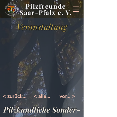
Pilzfreunde
Saar-Pfalz e. V.
Veranstaltung
< zurück...
< alle...
vor... >
Pilzkundliche Sonder-