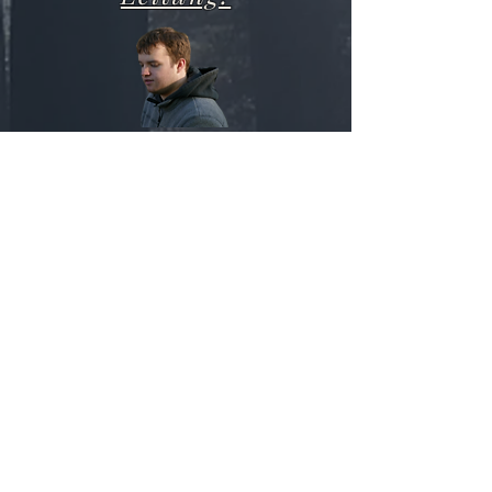
Sebastian Knerr
01522 5211317
sebastian.knerr@web.de
Anmeldeschluss:
Thursday, 24 October 2024
zur Anmeldung