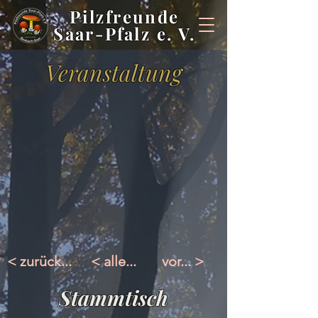
Pilzfreunde
Saar-Pfalz e. V.
Veranstaltung
< zurück...
< alle...
vor... >
Stammtisch