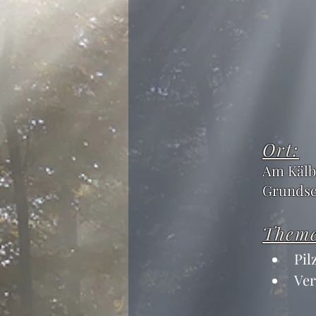
Ort:
Am Kälb
Grundsc
Them
Pil
Ver