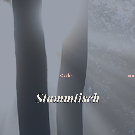
< alle...
vor.
Stammtisch