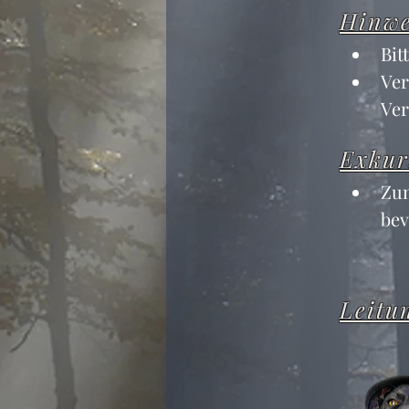
Hinwe
Bit
Ver
Ver
Exkur
Zum
bev
Leitu