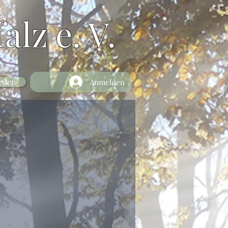
alz e. V.
eder
Anmelden