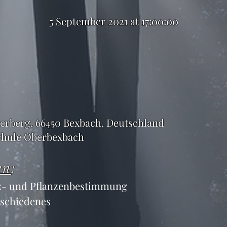
5 September 2021 at 17:00:00
erberg, 66450 Bexbach, Deutschland
hule Oberbexbach
en
:
z- und Pflanzenbestimmung
schiedenes