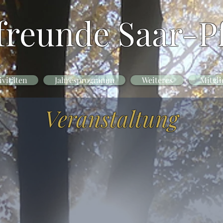
freunde Saar-Pf
ivitäten
Jahresprogramm
Weiteres
Mitgli
Veranstaltung