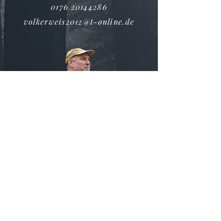
0176 20144286
volkerweis2012@t-online.de
Thomas Brandt
0173 3070638
brandt_thomas@web.de