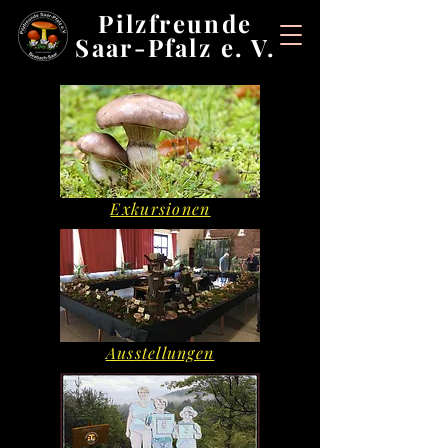
Pilzfreunde
Saar-Pfalz e. V.
Exkursionen
Ausstellungen