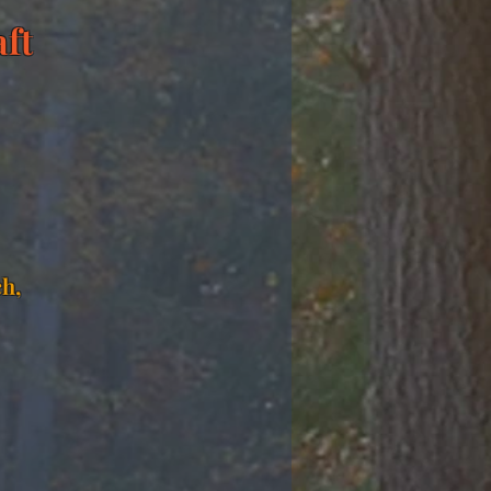
ft
h,