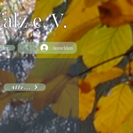
alz e. V.
eder
Anmelden
Alle...