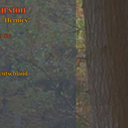
ursion
e "Hermes"
h für
Deutschland