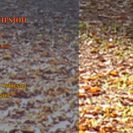
ursion
h für
Schiestel-
land