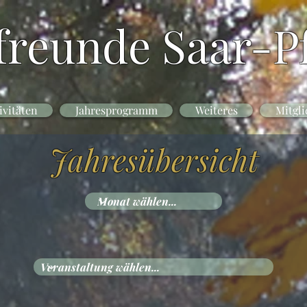
freunde Saar-Pf
ivitäten
Jahresprogramm
Weiteres
Mitgli
Jahresübersicht