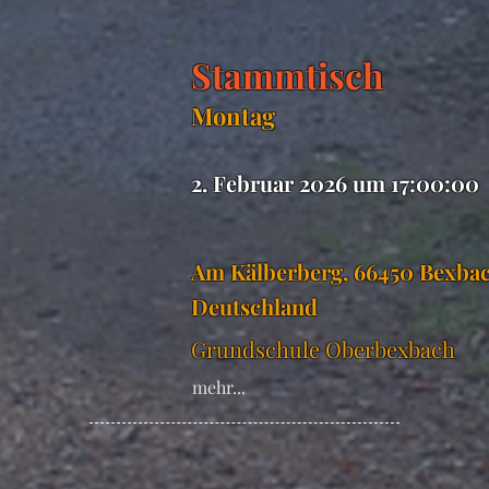
Stammtisch
Montag
2. Februar 2026 um 17:00:00
Am Kälberberg, 66450 Bexbac
Deutschland
Grundschule Oberbexbach
mehr...