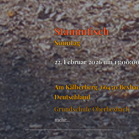
Stammtisch
Sonntag
22. Februar 2026 um 13:00:0
Am Kälberberg, 66450 Bexbac
Deutschland
Grundschule Oberbexbach
mehr...