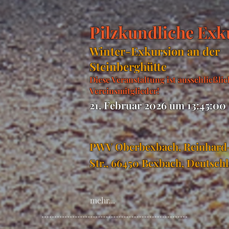
Pilzkundliche Exk
Winter-Exkursion an der
Steinberghütte
Diese Veranstaltung ist ausschließlic
Vereinsmitglieder!
21. Februar 2026 um 13:45:00
PWV Oberbexbach, Reinhard-
Str., 66450 Bexbach, Deutsch
mehr...