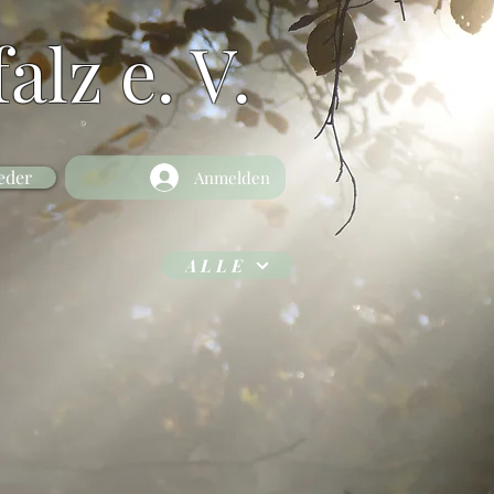
alz e. V.
eder
Anmelden
ALLE