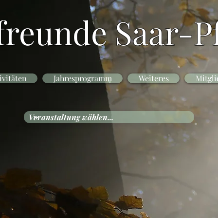
freunde Saar-Pf
ivitäten
Jahresprogramm
Weiteres
Mitgli