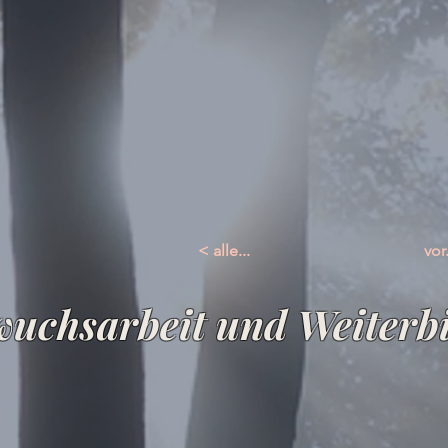
< alle...
vor.
uchsarbeit und Weiterb