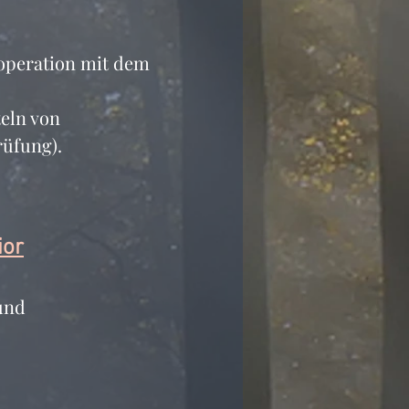
operation mit dem 
teln von 
rüfung).
ior
und 