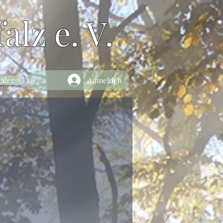
alz e. V.
eder
Anmelden