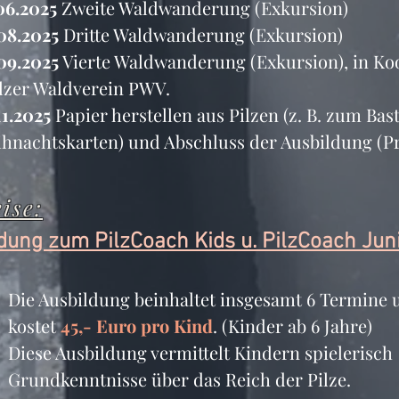
06.2025
 Zweite Waldwanderung (Exkursion)
08.2025
 Dritte Waldwanderung (Exkursion)
09.2025
 Vierte Waldwanderung (Exkursion), in Ko
lzer Waldverein PWV.
11.2025
 Papier herstellen aus Pilzen (z. B. zum Bas
hnachtskarten) und Abschluss der Ausbildung (P
ise:
dung zum PilzCoach Kids u. PilzCoach Jun
Die Ausbildung beinhaltet insgesamt 6 Termine 
kostet 
45,- Euro
pro Kind
. (Kinder ab 6 Jahre)
Diese Ausbildung vermittelt Kindern spielerisch 
Grundkenntnisse über das Reich der Pilze.