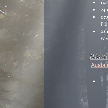
14.
24.
07.
Pfä
22.
Wei
Hinwe
Ausbil