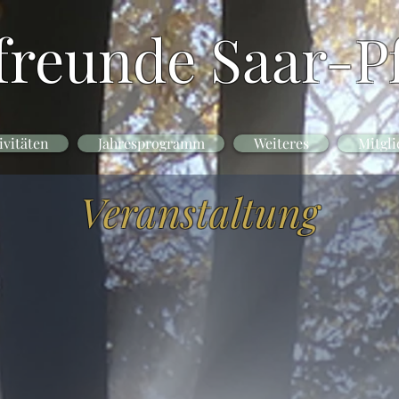
freunde Saar-Pf
ivitäten
Jahresprogramm
Weiteres
Mitgli
Veranstaltung