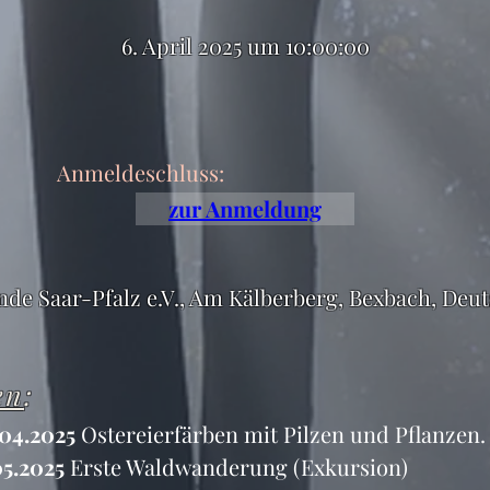
6. April 2025 um 10:00:00
Anmeldeschluss:
zur Anmeldung
nde Saar-Pfalz e.V., Am Kälberberg, Bexbach, Deu
en
:
04.2025
 Ostereierfärben mit Pilzen und Pflanzen.
05.2025
 Erste Waldwanderung (Exkursion)