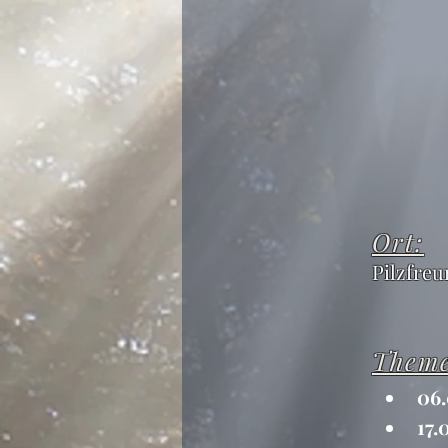
Ort:
Pilzfreu
Them
06.
17.