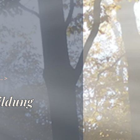
.. >
ildung