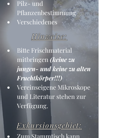
Pilz- und 
Pflanzenbestimmung
Verschiedenes
Hinweise:
Bitte Frischmaterial 
mitbringen 
(keine zu 
jungen- und keine zu alten 
Fruchtkörper!!!)
Vereinseigene Mikroskope 
und Literatur stehen zur 
Verfügung.
Exkursionsgebiet:
Zum Stammtisch kann 