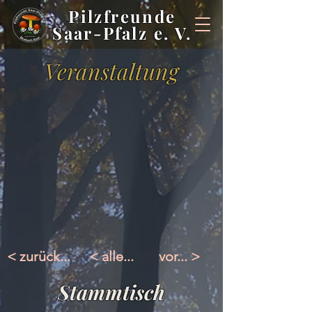
Pilzfreunde
Saar-Pfalz e. V.
Veranstaltung
< zurück...
< alle...
vor... >
Stammtisch