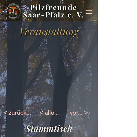
Pilzfreunde
Saar-Pfalz e. V.
Veranstaltung
< zurück...
< alle...
vor... >
Stammtisch