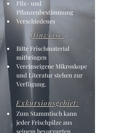
Pilz- und 
Pflanzenbestimmung
Verschiedenes
Hinweise:
Bitte Frischmaterial 
mitbringen
Vereinseigene Mikroskope 
und Literatur stehen zur 
Verfügung.
Exkursionsgebiet:
Zum Stammtisch kann 
jeder Frischpilze aus 
seinem bevorzugten 