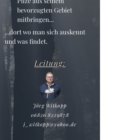
Pilze aus seinem 
bevorzugten Gebiet 
mitbringen...
...dort wo man sich auskennt 
und was findet.
Leitung:
Jörg Witkopp
06826 8229878
j_witkopp@yahoo.de