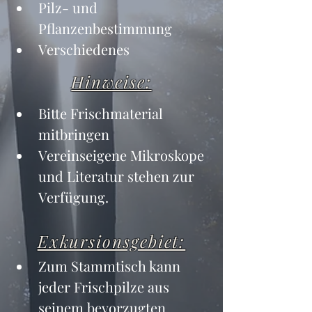
Pilz- und 
Pflanzenbestimmung
Verschiedenes
Hinweise:
Bitte Frischmaterial 
mitbringen
Vereinseigene Mikroskope 
und Literatur stehen zur 
Verfügung.
Exkursionsgebiet:
Zum Stammtisch kann 
jeder Frischpilze aus 
seinem bevorzugten 