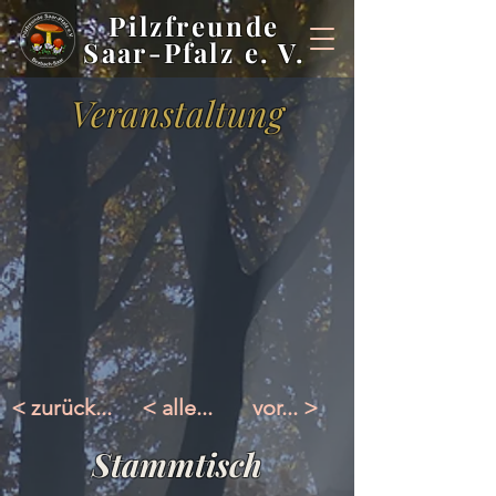
Pilzfreunde
Saar-Pfalz e. V.
Veranstaltung
< zurück...
< alle...
vor... >
Stammtisch