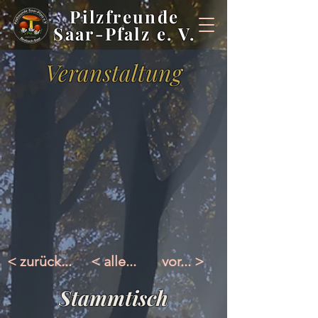
Pilzfreunde
Saar-Pfalz e. V.
Veranstaltung
< zurück...
< alle...
vor... >
Stammtisch