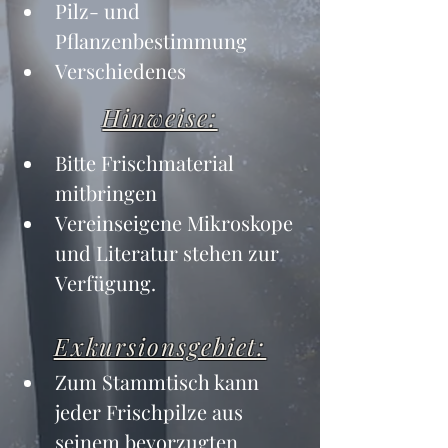
Pilz- und 
Pflanzenbestimmung
Verschiedenes
Hinweise:
Bitte Frischmaterial 
mitbringen
Vereinseigene Mikroskope 
und Literatur stehen zur 
Verfügung.
Exkursionsgebiet:
Zum Stammtisch kann 
jeder Frischpilze aus 
seinem bevorzugten 