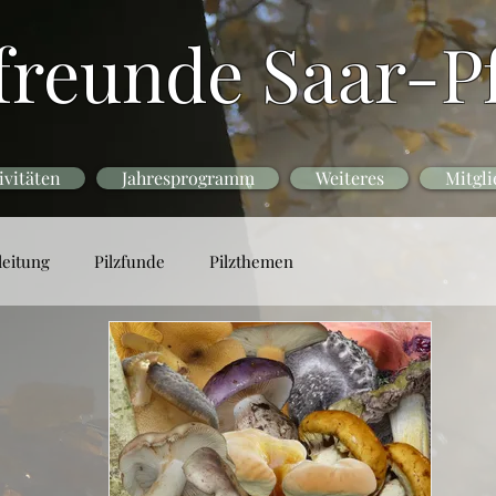
freunde Saar-Pf
ivitäten
Jahresprogramm
Weiteres
Mitgli
leitung
Pilzfunde
Pilzthemen